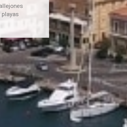
callejones
y playas