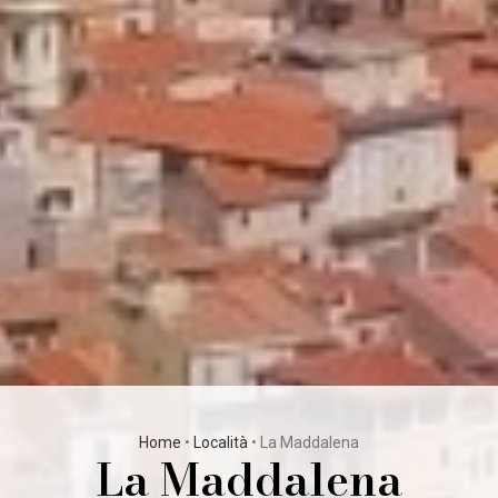
Home
•
Località
•
La Maddalena
La Maddalena