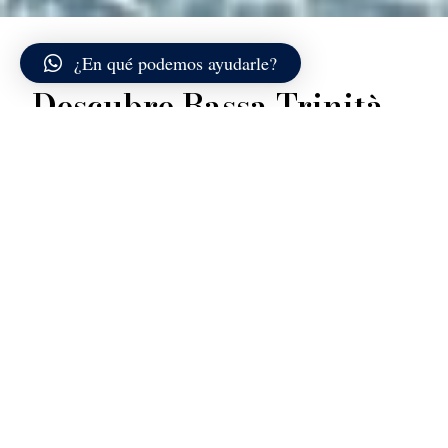
¿En qué podemos ayudarle?
Descubre Bassa Trinità
Bassa Trinità se encuentra a lo largo de la costa norte
de la isla de La Maddalena, en un tramo caracterizado
por playas más amplias en comparación con las calas
más recogidas del Archipiélago. La orilla está
compuesta por arena clara y fina, formando una línea
regular que sigue suavemente el perfil natural de la
costa. Sus generosas dimensiones transmiten una
sensación de amplitud y respiro, especialmente en
días de luz intensa.
El mar frente a Bassa Trinità es conocido por sus
fondos arenosos poco profundos que se extienden
varios metros desde la orilla, mostrando tonalidades
que van del verde muy claro al turquesa brillante. En
condiciones de calma, el agua parece casi inmóvil y