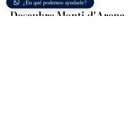
¿En qué podemos ayudarle?
Descubre Monti d'Arena
Monti d’Arena se encuentra en el lado norte de la isla
de La Maddalena y es una de las playas más extensas
y lineales de este tramo de costa. A diferencia de las
calas más protegidas, aquí el paisaje se abre hacia
mar abierto, ofreciendo una perspectiva amplia y
luminosa que cambia con la luz y el viento.
La playa está formada por arena clara y fina que se
extiende de manera continua entre rocas graníticas
bajas moldeadas por el tiempo. Los fondos son
inicialmente arenosos, pero se vuelven más profundos
en pocos metros, haciendo que el color del agua pase
del verde suave al azul intenso. En días ventosos, el
mar puede animarse con pequeñas olas que aportan
dinamismo al paisaje.
Descubra más
Detrás de la playa, la vegetación mediterránea crece