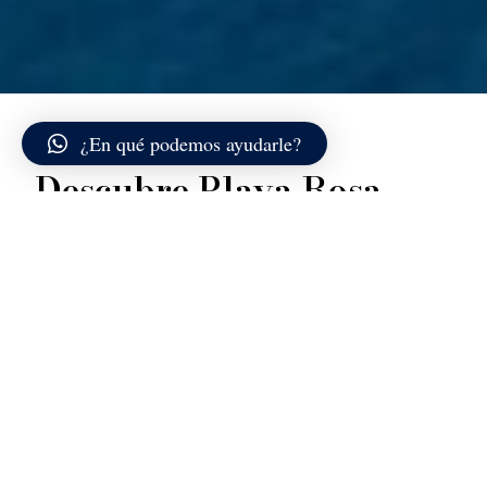
¿En qué podemos ayudarle?
Descubre Playa Rosa
La Spiaggia Rosa es el símbolo por excelencia de
Budelli y uno de los paisajes más célebres del
Mediterráneo. El arenal, en determinadas condiciones
de luz, muestra matices rosados y anaranjados,
debidos a la presencia de diminutos fragmentos de
conchas, corales y organismos marinos que se
mezclan con la arena clara, creando un efecto
cromático único.
A los lados, las rocas de granito protegen la bahía y se
sumergen en el mar con perfiles irregulares, mientras
que por detrás una vegetación densa y espontánea