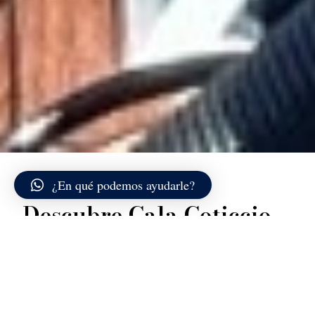
¿En qué podemos ayudarle?
Descubre Cala Coticcio
Cala Coticcio es una de las joyas más conocidas de
Caprera: una pequeña ensenada encajonada entre
altas paredes de granito rosa, que se abren a dos
minúsculas lenguas de arena finísima y muy clara. El
mar, protegido por este anfiteatro natural, adopta
tonos vivos que van del azul lechoso al turquesa más