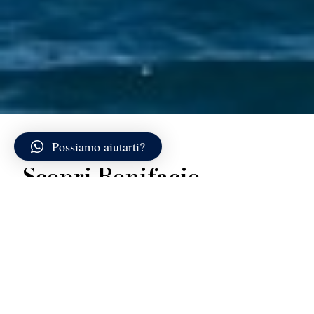
Possiamo aiutarti?
Scopri Bonifacio
Bonifacio appare dal mare come una visione verticale:
un antico borgo fortificato adagiato sul bordo di falesie
bianchissime, con le case che sembrano affacciarsi
direttamente sul vuoto. La città alta, racchiusa dalle
mura, domina l’ingresso dello stretto con vicoli stretti,
bastioni panoramici e terrazze che guardano verso le
isole Lavezzi e, in lontananza, verso la costa del nord
Sardegna. Sotto, il fiordo naturale del porto si insinua