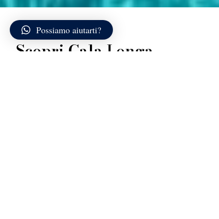
Possiamo aiutarti?
Scopri Cala Longa
Cala Longa si trova a est di Bonifacio, in un tratto di
costa meno verticale rispetto alle celebri falesie
bianche della città. Qui il paesaggio si fa più morbido:
colline basse ricoperte di macchia mediterranea
scendono gradualmente verso un’insenatura profonda
e stretta, che penetra nella terra creando un piccolo
fiordo naturale. La baia è lunga e raccolta, con rive che
alternano piccoli tratti sabbiosi a zone rocciose
levigate.
Il fondale digrada con regolarità e mantiene l’acqua
relativamente calma anche quando lo Stretto di
Bonifacio è più esposto al vento. Le tonalità variano dal
verde smeraldo nelle zone meno profonde a un blu più
intenso man mano che la cala si allarga verso