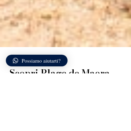
Possiamo aiutarti?
Scopri Plage de Maora
La Plage de Maora si trova lungo la costa orientale di
Bonifacio, in un’insenatura ampia ma ben protetta che
guarda verso lo Stretto. La spiaggia è composta da
sabbia chiara e fine, con un arenile che si sviluppa in
modo regolare tra due rilievi bassi ricoperti di
vegetazione mediterranea. L’impatto visivo è quello di
una baia ordinata e luminosa, meno aspra rispetto ai
tratti di falesie calcaree che caratterizzano altre zone