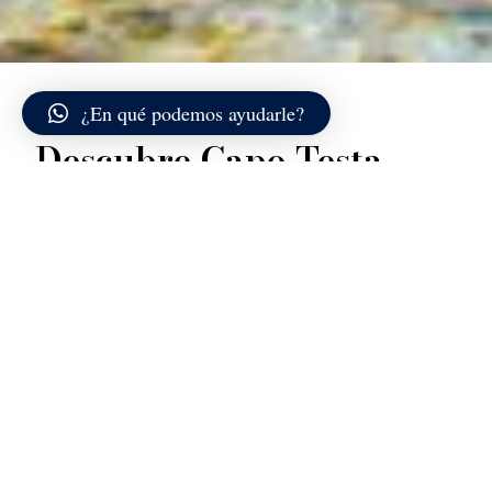
¿En qué podemos ayudarle?
Descubre Capo Testa
Capo Testa es uno de los lugares más impresionantes
del extremo norte de Cerdeña, unido a tierra firme por
un estrecho istmo arenoso que separa dos amplias
bahías. El promontorio, completamente modelado en
granito, se adentra en el Estrecho de Bonifacio con un
paisaje que alterna acantilados irregulares, calas
recogidas y grandes bloques redondeados con formas
casi irreales.
El viento, protagonista constante de esta zona, ha
esculpido la roca a lo largo de los siglos, creando
cavidades, arcos naturales y perfiles que cambian
según la luz del día. En jornadas despejadas, la vista se