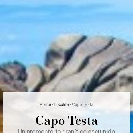
Home
•
Località
•
Capo Testa
Capo Testa
Un promontorio granítico esculpido