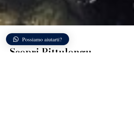
Possiamo aiutarti?
Scopri Pittulongu
Pittulongu è una delle spiagge più conosciute della
costa nord-orientale della Sardegna, situata poco
distante dal centro di Olbia. Si sviluppa in un’ampia
fascia di sabbia chiara e fine che si estende lungo il
golfo, intervallata da piccoli tratti rocciosi e da leggere
ondulazioni dell’arenile che ne spezzano la linearità.
Il mare è generalmente calmo e presenta fondali
prevalentemente sabbiosi che degradano
dolcemente, rendendo l’accesso all’acqua semplice e
graduale. Le tonalità variano dal verde chiarissimo
vicino alla riva al turchese brillante e al blu più intenso