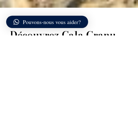
Pouvons-nous vous aider?
Découvrez Cala Granu
Cala Granu se situe au nord de Porto Cervo, dans une
position légèrement en retrait par rapport au port
principal, mais facilement accessible par terre ou par
mer. Il s’agit d’une petite baie protégée par deux
promontoires bas qui la mettent à l’abri des vents
dominants, maintenant souvent la mer calme et
limpide.
La plage est composée de sable clair et fin, avec des
fonds principalement sableux qui descendent en
pente douce dans les premiers mètres. L’eau offre
des nuances allant du vert émeraude au turquoise
éclatant, avec une transparence typique de la Costa
Smeralda. La forme semi-circulaire de la crique crée