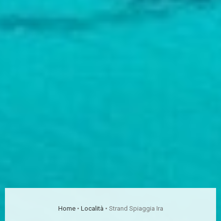
Home
•
Località
•
Strand Spiaggia Ira