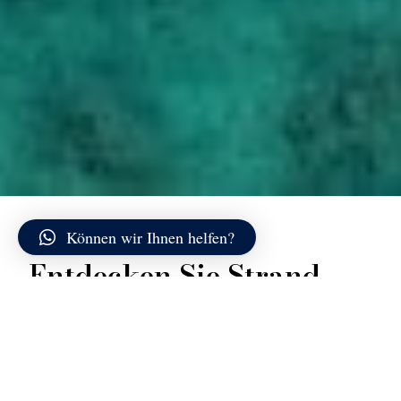
Können wir Ihnen helfen?
Entdecken Sie Strand
Spiaggia Ira
Spiaggia Ira ist
einer der bekanntesten und
zugänglichsten Strände in Porto Rotondo
, berühmt
für seinen
feinen weißen Sand
und sein
kristallklares
Wasser
, das unter der Sonne seine Farbe zu ändern