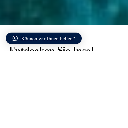
Können wir Ihnen helfen?
Entdecken Sie Insel
Bisce
Die Isola delle Bisce ist ein kleines Felseninselchen aus
Granit, das wie eine helle Klinge aus dem Meer ragt
und von flachem, klarem Wasser umgeben ist. Ihre
niedrigen, unregelmäßigen Klippen sind vom Wind und
vom Wasser geglättet und bilden einen zerklüfteten
Umriss, der je nach Blickwinkel ein anderes Aussehen
annimmt.
Rund um die Insel spielt das Meer mit den Farben: In
der Nähe der Felsen ist es grün und leuchtend, etwas