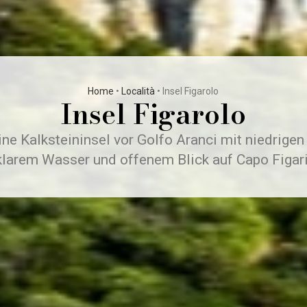
Home
•
Località
•
Insel Figarolo
Insel Figarolo
ine Kalksteininsel vor Golfo Aranci mit niedrigen
klarem Wasser und offenem Blick auf Capo Figari