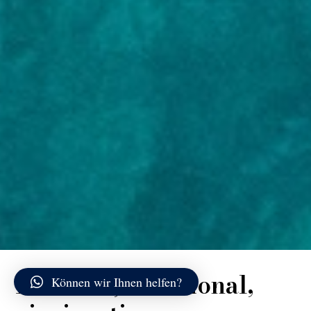
Ikonisch, funktional,
Können wir Ihnen helfen?