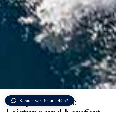
Kompromisslose
Können wir Ihnen helfen?
Leistung und Komfort