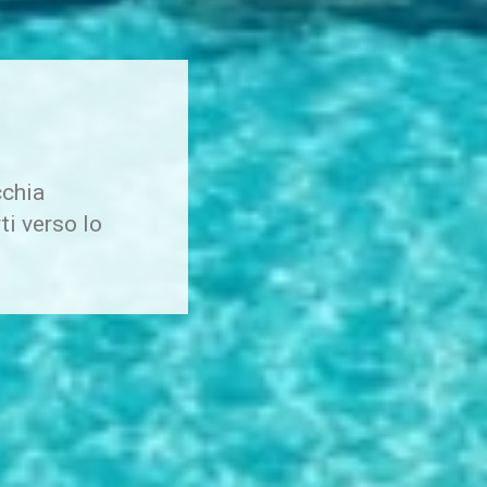
cchia
ti verso lo