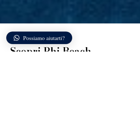
Possiamo aiutarti?
Scopri Phi Beach
Phi Beach sorge su un tratto di costa granitica poco
distante da Baja Sardinia, in un punto in cui la roccia
scende dolcemente verso il mare e si apre a ovest su
un orizzonte completamente libero. Le piattaforme
affacciate sull’acqua e gli scorci tra i massi arrotondati
trasformano questo tratto di litorale in una grande
terrazza naturale sul tramonto, con il sole che cala
dietro i profili lontani di La Maddalena e Caprera.
L’architettura del locale asseconda la forma della
costa, senza mai sovrastarla, lasciando che siano la
luce e il paesaggio a definire l’atmosfera.