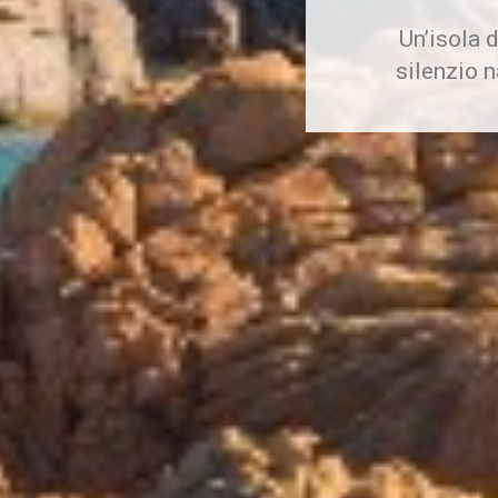
Un’isola d
silenzio n