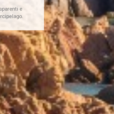
asparenti e
Arcipelago.