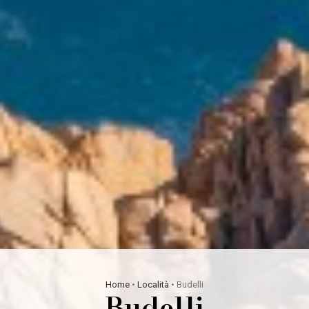
Home
•
Località
•
Budelli
Budelli