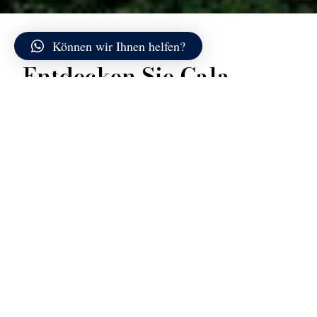
Können wir Ihnen helfen?
Entdecken Sie Cala
Brandinchi
Cala Brandinchi zählt zu den bekanntesten Stränden
im Nordosten Sardiniens und wird aufgrund ihrer
leuchtenden Farben oft als „Tahiti“ bezeichnet.
Nördlich von San Teodoro gelegen, öffnet sie sich zu
einem weiten Küstenabschnitt mit direktem Blick auf
die markante Insel Tavolara.
Der Strand besteht aus sehr feinem, weißem Sand,
der einen großen, gleichmäßigen Bogen bildet. Der
überwiegend sandige Meeresboden fällt äußerst
sanft ab und schafft eine ausgedehnte Zone mit
flachem, klarem Wasser. Die Farbtöne reichen von
hellem Grün bis zu intensivem Türkis, wobei sich Licht